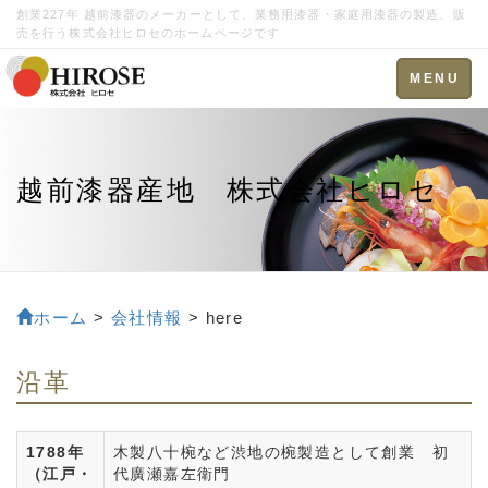
創業227年 越前漆器のメーカーとして、業務用漆器・家庭用漆器の製造、販
売を行う株式会社ヒロセのホームページです
Toggle
MENU
navigation
越前漆器産地 株式会社ヒロセ
ホーム
>
会社情報
> here
沿革
1788年
木製八十椀など渋地の椀製造として創業 初
（江戸・
代廣瀬嘉左衛門