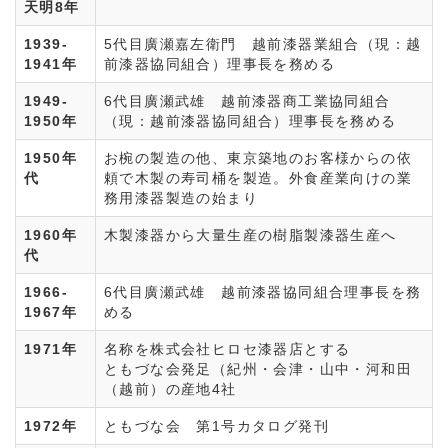
天明8年
1939-
5代目廣瀬嘉左衛門 越前漆器業組合（現：越
1941年
前漆器協同組合）理事長を務める
1949-
6代目廣瀬武雄 越前漆器商工業協同組合
1950年
（現：越前漆器協同組合）理事長を務める
1950年
お椀の製造の他、東京築地のお客様からの依
代
頼で木製の寿司桶を製造。外食産業向けの業
務用漆器製造の始まり
1960年
木製漆器から大量生産の樹脂製漆器生産へ
代
1966-
6代目廣瀬武雄 越前漆器協同組合理事長を務
1967年
める
1971年
名称を株式会社ヒロセ漆器店とする
ともづな会発足（紀州・会津・山中・河和田
（越前）の産地4社
1972年
ともづな会 第1号カタログ発刊